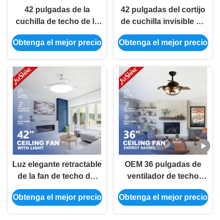
42 pulgadas de la
42 pulgadas del cortijo
cuchilla de techo de la
de cuchilla invisible de
fan de estilo invisible
techo de la luz
Obtenga el mejor precio
Obtenga el mejor precio
del cortijo con la luz
retractable de la fan
Luz elegante retractable
OEM 36 pulgadas de
de la fan de techo del
ventilador de techo
LED, luz reservada de la
retráctil luz CCC CE
Obtenga el mejor precio
Obtenga el mejor precio
fan del motor de DC
ROHS SAA CB ETL
aprobado