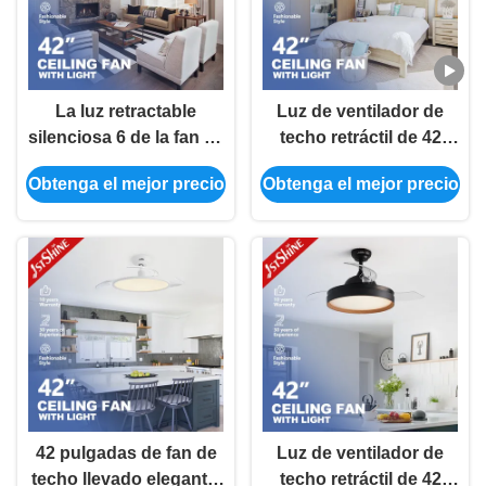
La luz retractable
Luz de ventilador de
silenciosa 6 de la fan de
techo retráctil de 42
techo del motor LED de
pulgadas con motor de
Obtenga el mejor precio
Obtenga el mejor precio
DC apresura
CC y control remoto de
teledirigido
6 velocidades
42 pulgadas de fan de
Luz de ventilador de
techo llevado elegante,
techo retráctil de 42