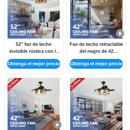
52" fan de techo
Fan de techo retractable
invisible rústica con la
del negro de 42
fan de techo plegable
pulgadas con
Obtenga el mejor precio
Obtenga el mejor precio
ligera de la cubierta de
teledirigido ligero
la jaula del motor de DC
de las velocidades de la
cuchilla 6