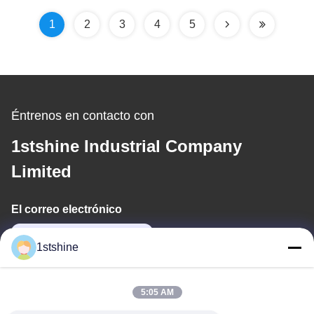
1
2
3
4
5
Éntrenos en contacto con
1stshine Industrial Company
Limited
El correo electrónico
oprta@1stshine.com
1stshine
Nuestra Dirección
5:05 AM