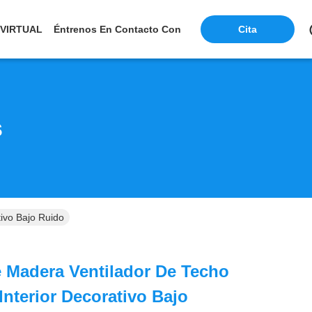
 VIRTUAL
Éntrenos En Contacto Con
Cita
s
ivo Bajo Ruido
e Madera Ventilador De Techo
nterior Decorativo Bajo