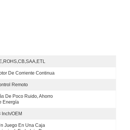
E,ROHS,CB,SAA,ETL
tor De Corriente Continua
ntrol Remoto
s De Poco Ruido, Ahorro 
e Energía
8 Inch/OEM
n Juego En Una Caja 