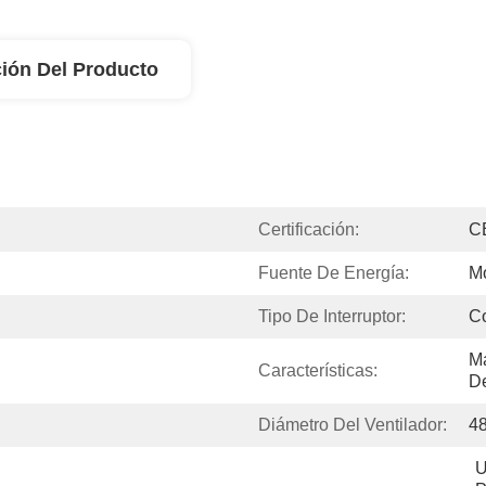
ión Del Producto
Certificación:
C
Fuente De Energía:
Mo
Tipo De Interruptor:
Co
Má
Características:
D
Diámetro Del Ventilador:
4
U