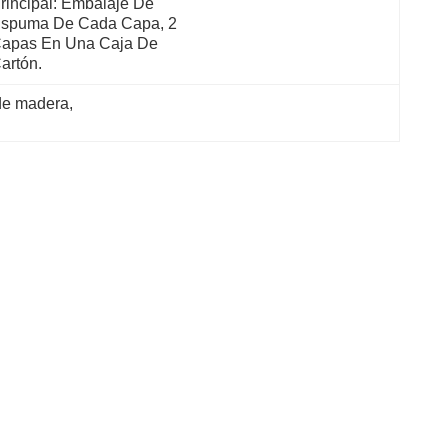
rincipal: Embalaje De 
spuma De Cada Capa, 2 
apas En Una Caja De 
artón.
 de madera
, 