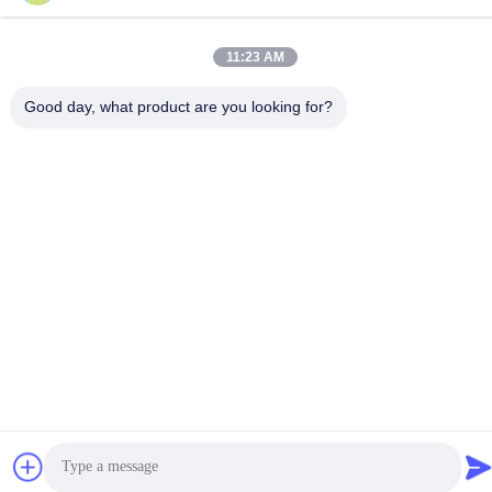
Buena calidad de China Fan de techo remota del LED Proveedor.
© de Copyright -2026 1stshine Industrial Company Limited .
11:23 AM
Todos los derechos reservados.
Good day, what product are you looking for?