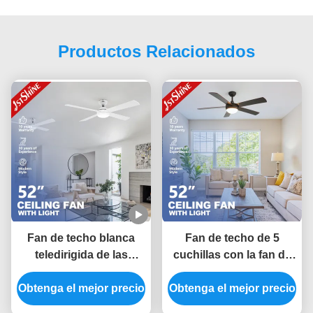
Productos Relacionados
Fan de techo blanca
Fan de techo de 5
teledirigida de las
cuchillas con la fan de
velocidades del motor 6
techo llevada moderna
Obtenga el mejor precio
de DC con 4 cuchillas
Obtenga el mejor precio
remota ligera del motor
del MDF
de CA 3-Speed