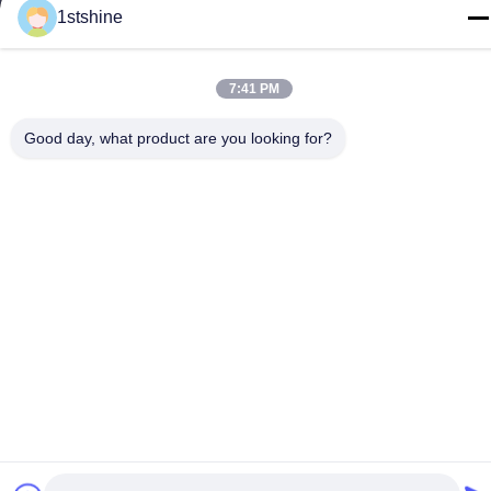
1stshine
Políticas de privacidad
|
mapa del sitio
7:41 PM
Buena calidad de China Fan de techo remota del LED Proveedor.
© de Copyright -2026 1stshine Industrial Company Limited .
Good day, what product are you looking for?
Todos los derechos reservados.