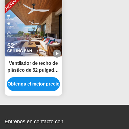
Ventilador de techo de
plástico de 52 pulgadas
con opción de 6
Obtenga el mejor precio
velocidades y control
remoto inteligente para
fuente de energía CC
Éntrenos en contacto con