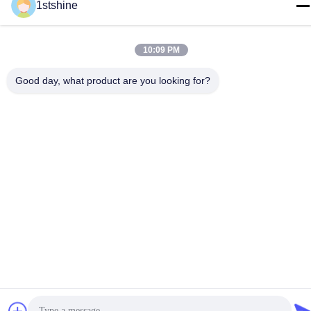
1stshine
Políticas de privacidad
|
mapa del sitio
10:09 PM
Buena calidad de China Fan de techo remota del LED Proveedor.
© de Copyright -2026 1stshine Industrial Company Limited .
Good day, what product are you looking for?
Todos los derechos reservados.