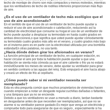
techo de montaje de chorro son más compactos y menos molestos, mientras
que los ventiladores de techo de rodillas inferiores proporcionan más flujo
de aire.
¿Es el uso de un ventilador de techo más ecológico que el
uso de aire acondicionado?
En el sentido de que el uso de un ventilador de techo puede ayudar a
reducir el uso de aire acondicionado o calefacción, reduciendo así la
cantidad de electricidad que consume su hogar.el uso de un ventilador de
techo puede ayudar a desplazar su termostato en hasta cuatro grados en
ambas direccionesLo que significa que usted puede ajustar cómodamente
su termostato cuatro grados más alto en el verano, y cuatro grados más bajo
en el invierno.pero es en parte con la electricidad utilizada por una bombilla
estándarEn otras palabras, no usa tanto.
¿Hacia dónde deben girar los aficionados en verano?
La función principal de un ventilador de techo, en cualquier estación, es
hacer circular el aire por toda la habitación.puede ayudar a que una
habitación se sienta más cómoda ya que el aire caliente o frío ya no estará
inmóvilDurante los meses de verano, debe ajustar su ventilador para girar
en sentido contrario a las agujas del reloj. Esto empujará el aire hacia abajo
y creará un efecto de frío al cepillarlo.
¿Cómo puedo saber si mi ventilador necesita ser
reemplazado?
Esta es otra pregunta común que muchos propietarios de viviendas hacen
cuando empiezan a notar un desgaste regular.cuchillas dañadas o faltantes,
y una lámpara que ya no se enciende.
Debido a que los ventiladores se usan a menudo a diario, tardan bastante
en desgastarse antes de que necesiten ser reemplazados, así que no se
alarme si su ventilador parece gastado.Es mejor que venga un electricista y
compruebe todo para asegurarse de que es seguro., especialmente si ha