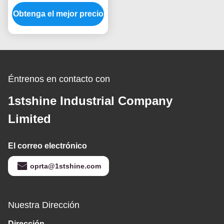
con opción de 6
Obtenga el mejor precio
velocidades y control
remoto inteligente para
fuente de energía CC
Éntrenos en contacto con
1stshine Industrial Company
Limited
El correo electrónico
oprta@1stshine.com
Nuestra Dirección
Dirección