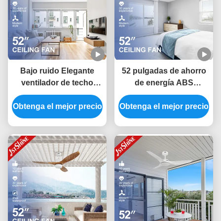
Bajo ruido Elegante
52 pulgadas de ahorro
ventilador de techo
de energía ABS
negro con cuchillas de
ventilador de techo de
madera oscura y tipo de
Obtenga el mejor precio
Obtenga el mejor precio
cuchilla con control
interruptor de control
inteligente APP y
remoto
control remoto