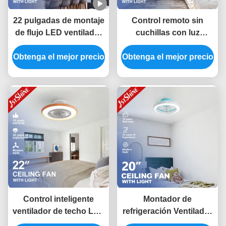
22 pulgadas de montaje
Control remoto sin
de flujo LED ventilador
cuchillas con luz
de techo sin cuchillas
atenuable
Obtenga el mejor precio
de perfil bajo luz de
Obtenga el mejor precio
atenuación
Control inteligente
Montador de
ventilador de techo LED
refrigeración Ventilador
sin cuchillas estilo
de techo moderno sin