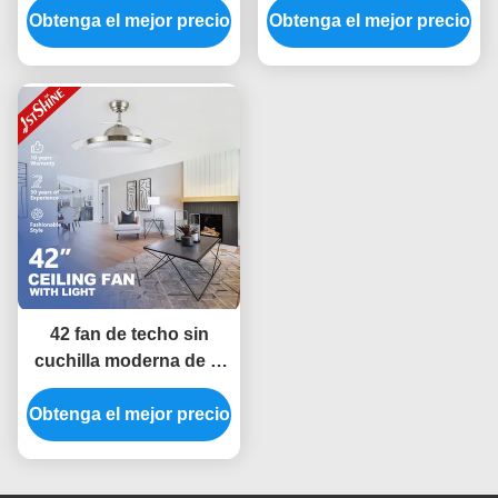
Obtenga el mejor precio
moderno motor DC luz
Obtenga el mejor precio
cuchillas 3 color luz
LED atenuable
LED Motor silencioso
DC
42 fan de techo sin
cuchilla moderna de la
pulgada 220V 50Hz LED
Obtenga el mejor precio
para el dormitorio