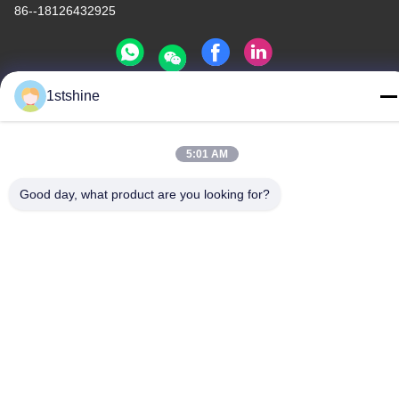
86--18126432925
1stshine
Políticas de privacidad
|
mapa del sitio
Buena calidad de China Fan de techo remota del LED Proveedor.
5:01 AM
© de Copyright -2026 1stshine Industrial Company Limited .
Todos los derechos reservados.
Good day, what product are you looking for?