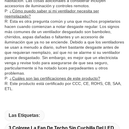
habitación. Las cosas adicionales a considerar incluyen
accesorios de iluminación y controles remotos.
P:
¿Cómo puedo saber si mi ventilador necesita ser
reemplazado?
R: Esta es otra pregunta común y una que muchos propietarios
hacen cuando comienzan a notar desgaste regular. Los signos
más comunes de un ventilador desgastado son bamboleo,
chirridos, aspas dañadas o faltantes y un accesorio de
iluminación que ya no se enciende. Debido a que los ventiladores
se usan a menudo a diario, sufren bastante desgaste antes de
que requieran reemplazo, así que no se alarme si su ventilador
parece desgastado. Sin embargo, es mejor que un electricista
venga y revise todo para asegurarse de que sea seguro,
particularmente si ha notado luces parpadeantes u otros
problemas.
P:
¿Cuáles son las certificaciones de este producto?
R: Este producto está certificado por CCC, CE, ROHS, CB, SAA,
ETL.
Las Etiquetas:
3 Coloree La Fan De Techo Sin Cuchilla Del LED